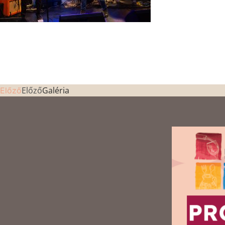
Előző
Galéria
Előző