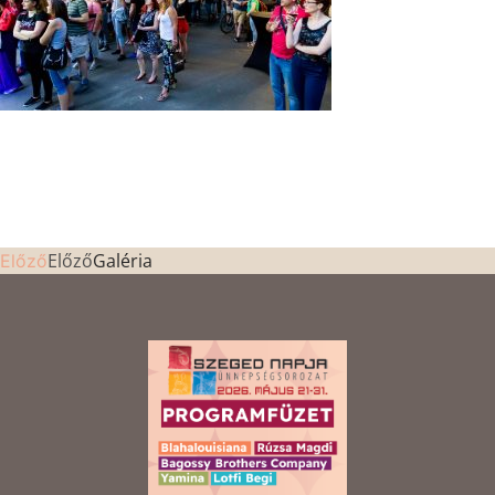
Előző
Galéria
Előző