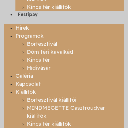
Kincs tér kiállítók
Festipay
Hírek
Programok
Borfesztivál
Dóm téri kavalkád
Kincs tér
Hídivásár
Galéria
Kapcsolat
Kiállítók
Borfesztivál kiállítói
MINDMEGETTE Gasztroudvar
kiállítók
Kincs tér kiállítók