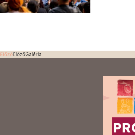
Előző
Galéria
Előző