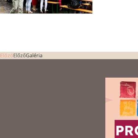
Előző
Galéria
Előző