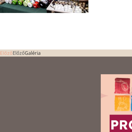
Előző
Galéria
Előző