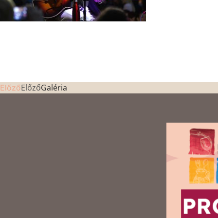
Előző
Galéria
Előző