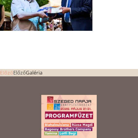
Előző
Galéria
Előző