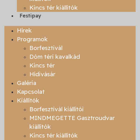
Kincs tér kiállítók
Festipay
Hírek
Programok
Borfesztivál
Dóm téri kavalkád
Kincs tér
Hídivásár
Galéria
Kapcsolat
Kiállítók
Borfesztivál kiállítói
MINDMEGETTE Gasztroudvar
kiállítók
Kincs tér kiállítók