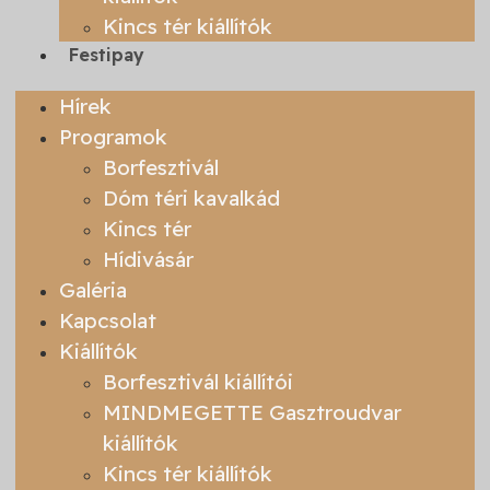
Kincs tér kiállítók
Festipay
Hírek
Programok
Borfesztivál
Dóm téri kavalkád
Kincs tér
Hídivásár
Galéria
Kapcsolat
Kiállítók
Borfesztivál kiállítói
MINDMEGETTE Gasztroudvar
kiállítók
Kincs tér kiállítók