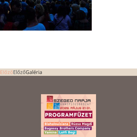
Előző
Galéria
Előző