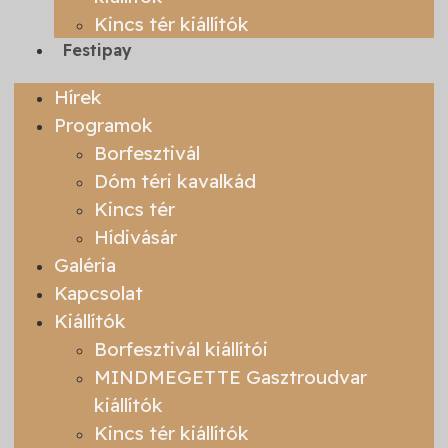
Kincs tér kiállítók
Festipay
Hírek
Programok
Borfesztivál
Dóm téri kavalkád
Kincs tér
Hídivásár
Galéria
Kapcsolat
Kiállítók
Borfesztivál kiállítói
MINDMEGETTE Gasztroudvar
kiállítók
Kincs tér kiállítók