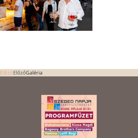
Előző
Galéria
Előző