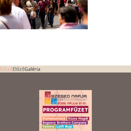
Előző
Galéria
Előző