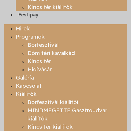
Kincs tér kiállítók
Festipay
Hírek
Programok
Borfesztivál
Dóm téri kavalkád
Kincs tér
Hídivásár
Galéria
Kapcsolat
Kiállítók
Borfesztivál kiállítói
MINDMEGETTE Gasztroudvar
kiállítók
Kincs tér kiállítók