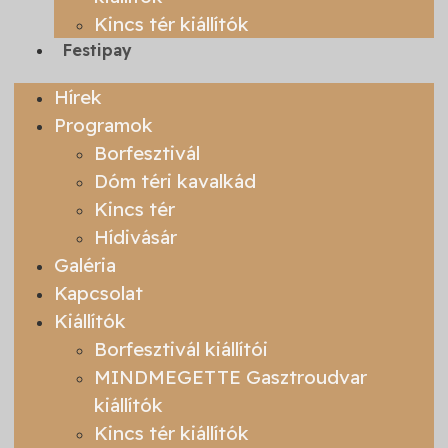
Kincs tér kiállítók
Festipay
Hírek
Programok
Borfesztivál
Dóm téri kavalkád
Kincs tér
Hídivásár
Galéria
Kapcsolat
Kiállítók
Borfesztivál kiállítói
MINDMEGETTE Gasztroudvar
kiállítók
Kincs tér kiállítók