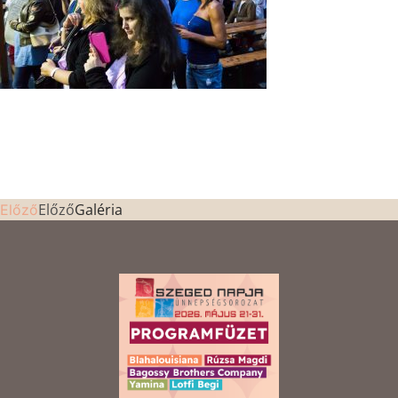
Előző
Galéria
Előző