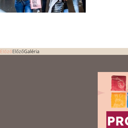
Előző
Galéria
Előző