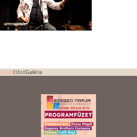
Előző
Galéria
Előző