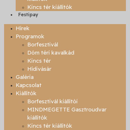
Kincs tér kiállítók
Festipay
Hírek
Programok
Borfesztivál
Dóm téri kavalkád
Kincs tér
Hídivásár
Galéria
Kapcsolat
Kiállítók
Borfesztivál kiállítói
MINDMEGETTE Gasztroudvar
kiállítók
Kincs tér kiállítók