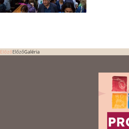
Előző
Galéria
Előző