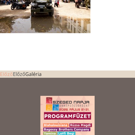
Előző
Galéria
Előző