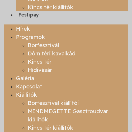
Kincs tér kiállítók
Festipay
Hírek
Programok
Borfesztivál
Dóm téri kavalkád
Kincs tér
Hídivásár
Galéria
Kapcsolat
Kiállítók
Borfesztivál kiállítói
MINDMEGETTE Gasztroudvar
kiállítók
Kincs tér kiállítók