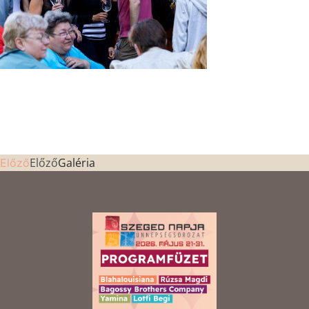
Előző
Galéria
Előző