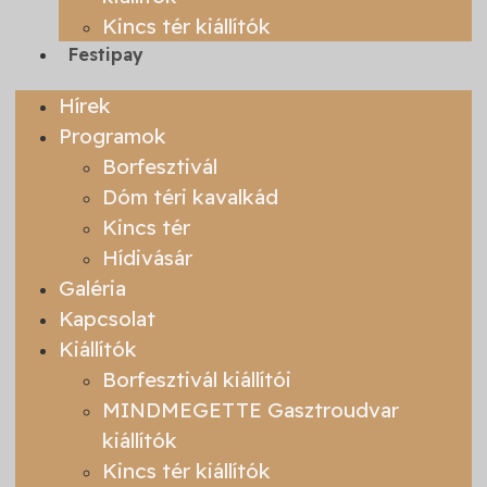
Kincs tér kiállítók
Festipay
Hírek
Programok
Borfesztivál
Dóm téri kavalkád
Kincs tér
Hídivásár
Galéria
Kapcsolat
Kiállítók
Borfesztivál kiállítói
MINDMEGETTE Gasztroudvar
kiállítók
Kincs tér kiállítók