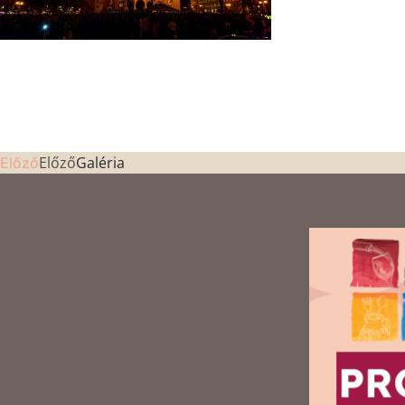
Előző
Galéria
Előző