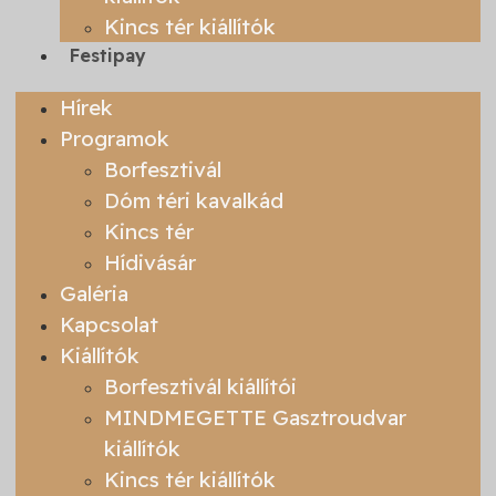
Kincs tér kiállítók
Festipay
Hírek
Programok
Borfesztivál
Dóm téri kavalkád
Kincs tér
Hídivásár
Galéria
Kapcsolat
Kiállítók
Borfesztivál kiállítói
MINDMEGETTE Gasztroudvar
kiállítók
Kincs tér kiállítók