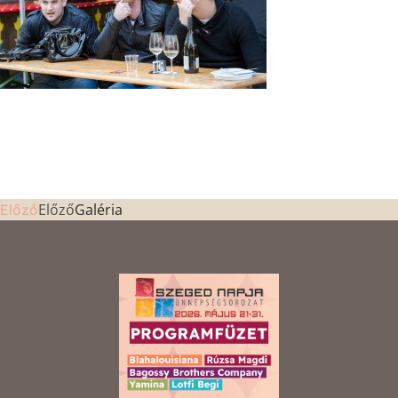
Előző
Galéria
Előző