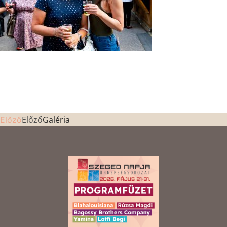
Előző
Galéria
Előző