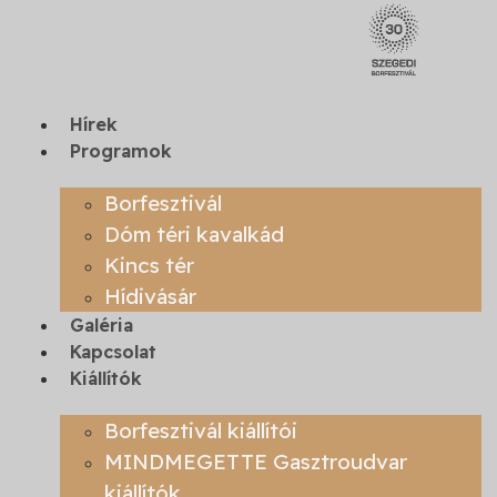
Ugrás
a
tartalomhoz
Hírek
Programok
Borfesztivál
Dóm téri kavalkád
Kincs tér
Hídivásár
Galéria
Kapcsolat
Kiállítók
Borfesztivál kiállítói
MINDMEGETTE Gasztroudvar
kiállítók