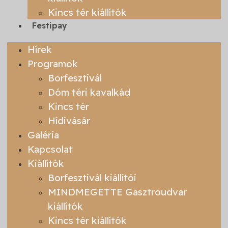
Kincs tér kiállítók
Festipay
Hírek
Programok
Borfesztivál
Dóm téri kavalkád
Kincs tér
Hídivásár
Galéria
Kapcsolat
Kiállítók
Borfesztivál kiállítói
MINDMEGETTE Gasztroudvar
kiállítók
Kincs tér kiállítók