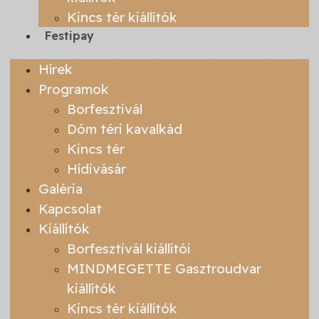
Kincs tér kiállítók
Festipay
Hírek
Programok
Borfesztivál
Dóm téri kavalkád
Kincs tér
Hídivásár
Galéria
Kapcsolat
Kiállítók
Borfesztivál kiállítói
MINDMEGETTE Gasztroudvar
kiállítók
Kincs tér kiállítók