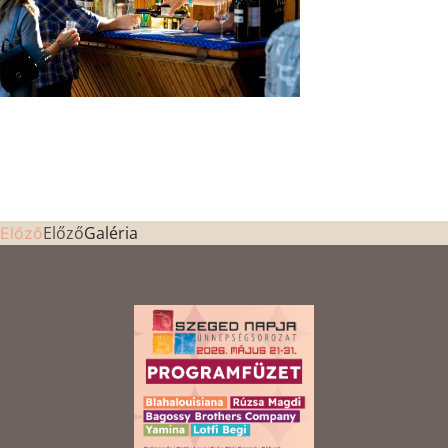
Előző
Galéria
Előző