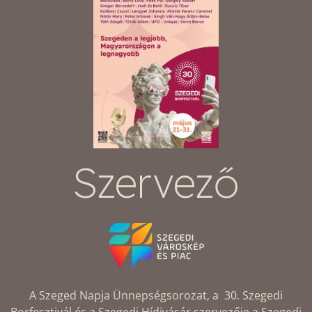
Szervező
A Szeged Napja Ünnepségsorozat, a 30. Szegedi
Borfesztivál és a Szegedi Hídivásár szervezője a Szegedi