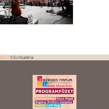
Előző
Galéria
Előző