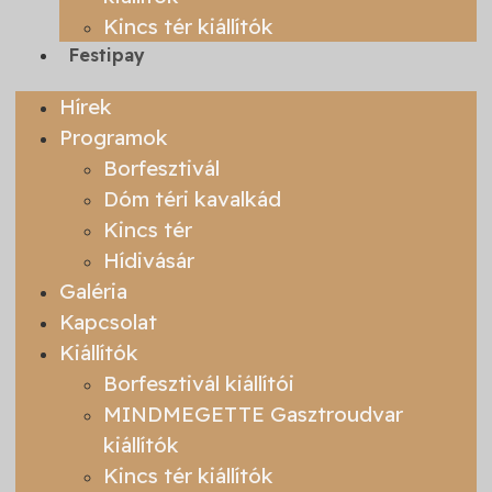
Kincs tér kiállítók
Festipay
Hírek
Programok
Borfesztivál
Dóm téri kavalkád
Kincs tér
Hídivásár
Galéria
Kapcsolat
Kiállítók
Borfesztivál kiállítói
MINDMEGETTE Gasztroudvar
kiállítók
Kincs tér kiállítók