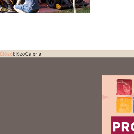
Előző
Galéria
Előző