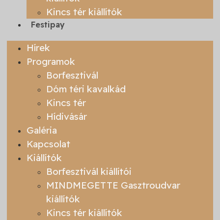
Kincs tér kiállítók
Festipay
Hírek
Programok
Borfesztivál
Dóm téri kavalkád
Kincs tér
Hídivásár
Galéria
Kapcsolat
Kiállítók
Borfesztivál kiállítói
MINDMEGETTE Gasztroudvar
kiállítók
Kincs tér kiállítók