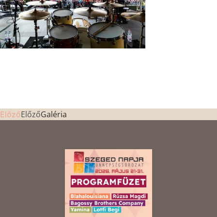
Előző
Galéria
Előző