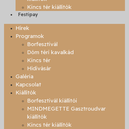
Kincs tér kiállítók
Festipay
Hírek
Programok
Borfesztivál
Dóm téri kavalkád
Kincs tér
Hídivásár
Galéria
Kapcsolat
Kiállítók
Borfesztivál kiállítói
MINDMEGETTE Gasztroudvar
kiállítók
Kincs tér kiállítók