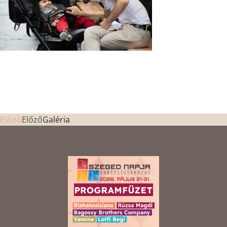
Előző
Galéria
Előző