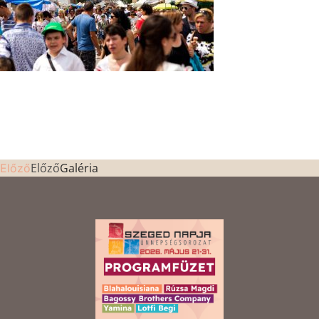
Előző
Galéria
Előző