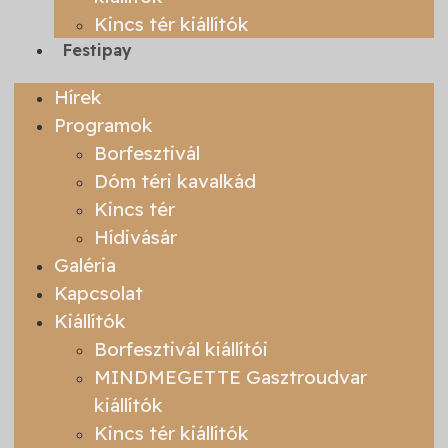
Kincs tér kiállítók
Festipay
Hírek
Programok
Borfesztivál
Dóm téri kavalkád
Kincs tér
Hídivásár
Galéria
Kapcsolat
Kiállítók
Borfesztivál kiállítói
MINDMEGETTE Gasztroudvar
kiállítók
Kincs tér kiállítók