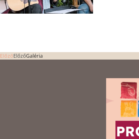
Előző
Galéria
Előző