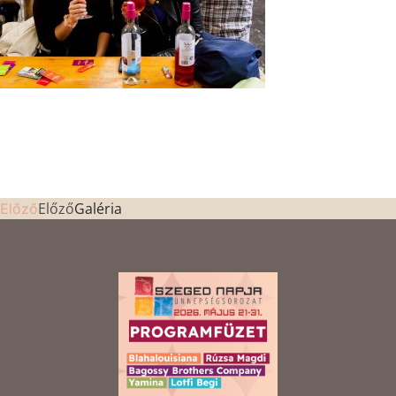
Előző
Galéria
Előző