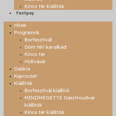
Kincs tér kiállítók
Festipay
Hírek
Programok
Borfesztivál
Dóm téri kavalkád
Kincs tér
Hídivásár
Galéria
Kapcsolat
Kiállítók
Borfesztivál kiállítói
MINDMEGETTE Gasztroudvar
kiállítók
Kincs tér kiállítók