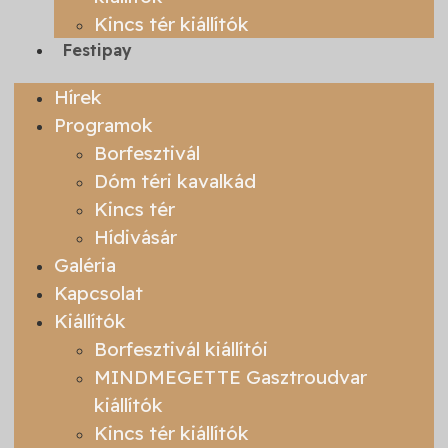
Kincs tér kiállítók
Festipay
Hírek
Programok
Borfesztivál
Dóm téri kavalkád
Kincs tér
Hídivásár
Galéria
Kapcsolat
Kiállítók
Borfesztivál kiállítói
MINDMEGETTE Gasztroudvar
kiállítók
Kincs tér kiállítók