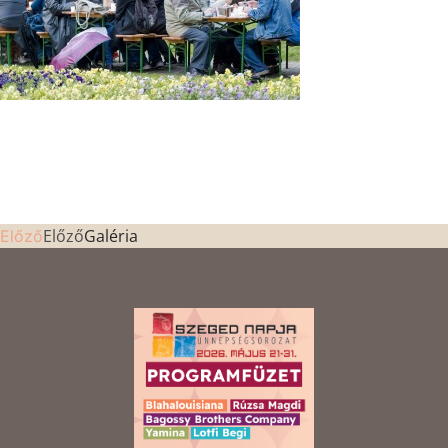
Előző
Galéria
Előző