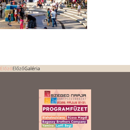
Előző
Galéria
Előző