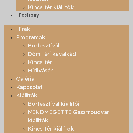
Kincs tér kiállítók
Festipay
Hírek
Programok
Borfesztivál
Dóm téri kavalkád
Kincs tér
Hídivásár
Galéria
Kapcsolat
Kiállítók
Borfesztivál kiállítói
MINDMEGETTE Gasztroudvar
kiállítók
Kincs tér kiállítók