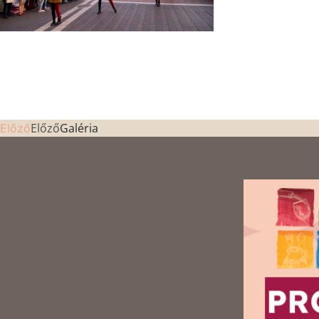
Előző
Galéria
Előző