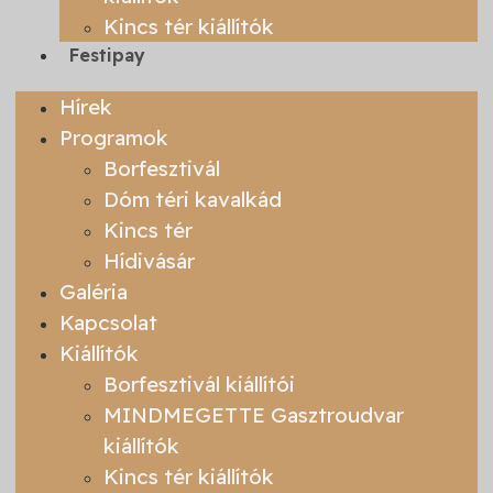
Kincs tér kiállítók
Festipay
Hírek
Programok
Borfesztivál
Dóm téri kavalkád
Kincs tér
Hídivásár
Galéria
Kapcsolat
Kiállítók
Borfesztivál kiállítói
MINDMEGETTE Gasztroudvar
kiállítók
Kincs tér kiállítók