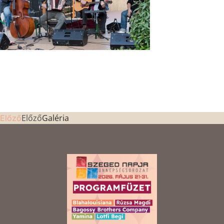
Előző
Galéria
Előző