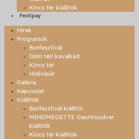
Kincs tér kiállítók
Festipay
Hírek
Programok
Borfesztivál
Dóm téri kavalkád
Kincs tér
Hídivásár
Galéria
Kapcsolat
Kiállítók
Borfesztivál kiállítói
MINDMEGETTE Gasztroudvar
kiállítók
Kincs tér kiállítók