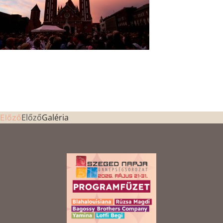
Előző
Galéria
Előző