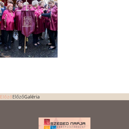
Előző
Galéria
Előző