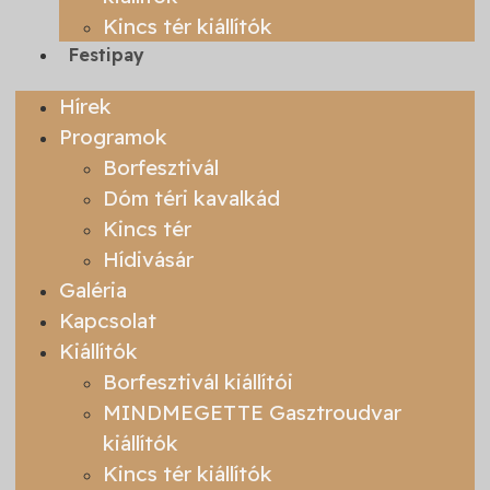
Kincs tér kiállítók
Festipay
Hírek
Programok
Borfesztivál
Dóm téri kavalkád
Kincs tér
Hídivásár
Galéria
Kapcsolat
Kiállítók
Borfesztivál kiállítói
MINDMEGETTE Gasztroudvar
kiállítók
Kincs tér kiállítók