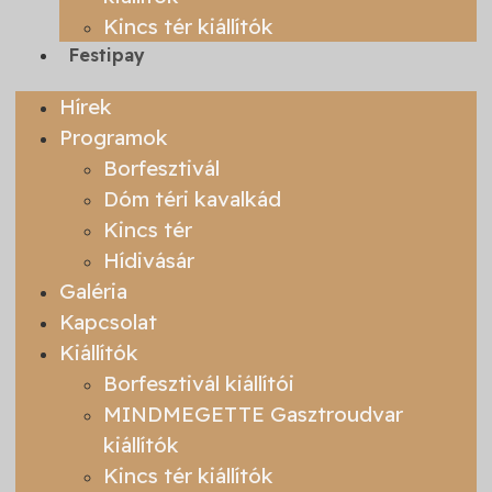
Kincs tér kiállítók
Festipay
Hírek
Programok
Borfesztivál
Dóm téri kavalkád
Kincs tér
Hídivásár
Galéria
Kapcsolat
Kiállítók
Borfesztivál kiállítói
MINDMEGETTE Gasztroudvar
kiállítók
Kincs tér kiállítók