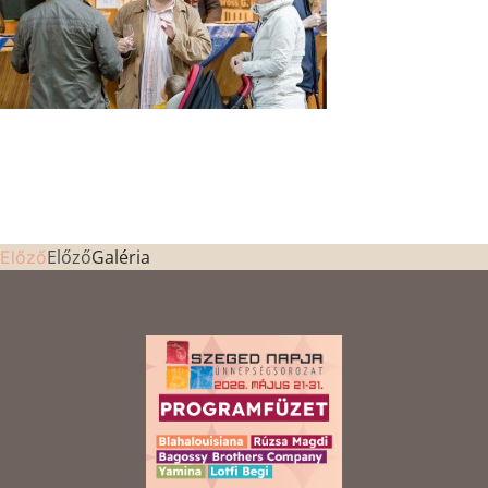
Előző
Galéria
Előző