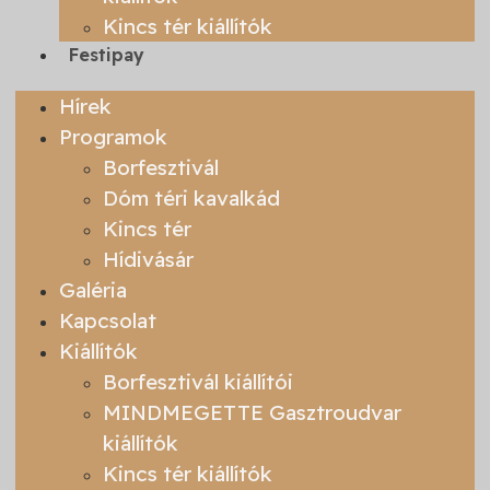
Kincs tér kiállítók
Festipay
Hírek
Programok
Borfesztivál
Dóm téri kavalkád
Kincs tér
Hídivásár
Galéria
Kapcsolat
Kiállítók
Borfesztivál kiállítói
MINDMEGETTE Gasztroudvar
kiállítók
Kincs tér kiállítók