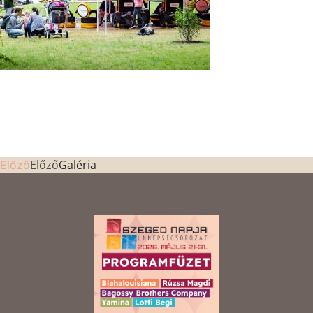
Előző
Galéria
Előző