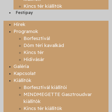
Kincs tér kiállítók
Festipay
Hírek
Programok
Borfesztivál
Dóm téri kavalkád
Kincs tér
Hídivásár
Galéria
Kapcsolat
Kiállítók
Borfesztivál kiállítói
MINDMEGETTE Gasztroudvar
kiállítók
Kincs tér kiállítók