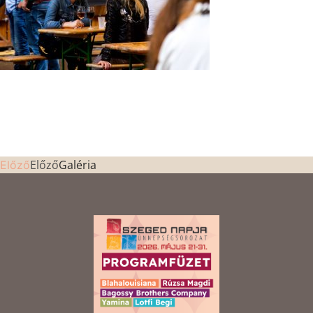
Előző
Galéria
Előző