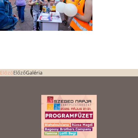
Előző
Galéria
Előző