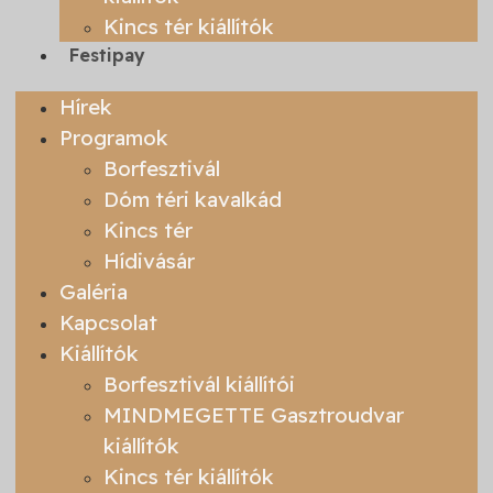
Kincs tér kiállítók
Festipay
Hírek
Programok
Borfesztivál
Dóm téri kavalkád
Kincs tér
Hídivásár
Galéria
Kapcsolat
Kiállítók
Borfesztivál kiállítói
MINDMEGETTE Gasztroudvar
kiállítók
Kincs tér kiállítók