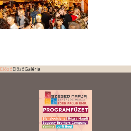
Előző
Galéria
Előző