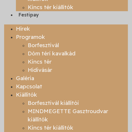
Kincs tér kiállítók
Festipay
Hírek
Programok
Borfesztivál
Dóm téri kavalkád
Kincs tér
Hídivásár
Galéria
Kapcsolat
Kiállítók
Borfesztivál kiállítói
MINDMEGETTE Gasztroudvar
kiállítók
Kincs tér kiállítók