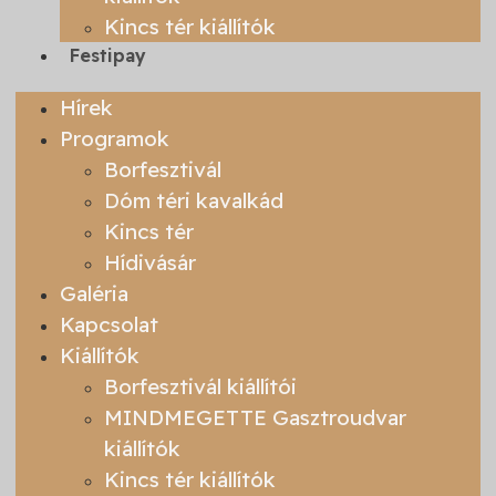
Kincs tér kiállítók
Festipay
Hírek
Programok
Borfesztivál
Dóm téri kavalkád
Kincs tér
Hídivásár
Galéria
Kapcsolat
Kiállítók
Borfesztivál kiállítói
MINDMEGETTE Gasztroudvar
kiállítók
Kincs tér kiállítók