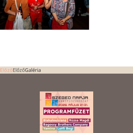
Előző
Galéria
Előző