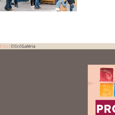
Előző
Galéria
Előző