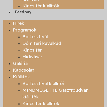
Kincs tér kiállítók
Festipay
Hírek
Programok
Borfesztivál
Dóm téri kavalkád
Kincs tér
Hídivásár
Galéria
Kapcsolat
Kiállítók
Borfesztivál kiállítói
MINDMEGETTE Gasztroudvar
kiállítók
Kincs tér kiállítók