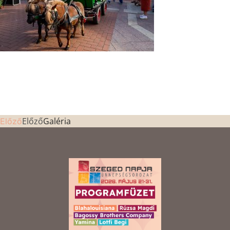
Előző
Galéria
Előző