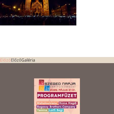
Előző
Galéria
Előző