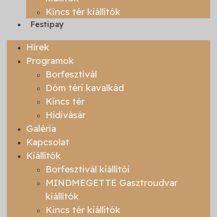
Kincs tér kiállítók
Festipay
Hírek
Programok
Borfesztivál
Dóm téri kavalkád
Kincs tér
Hídivásár
Galéria
Kapcsolat
Kiállítók
Borfesztivál kiállítói
MINDMEGETTE Gasztroudvar
kiállítók
Kincs tér kiállítók