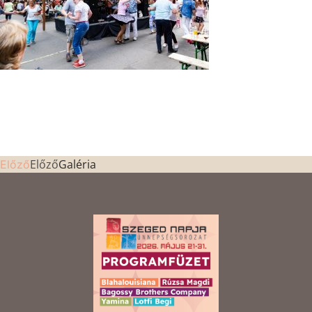
Előző
Galéria
Előző