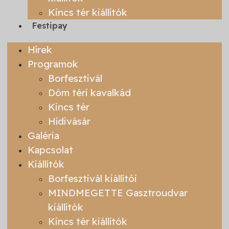
Kincs tér kiállítók
Festipay
Hírek
Programok
Borfesztivál
Dóm téri kavalkád
Kincs tér
Hídivásár
Galéria
Kapcsolat
Kiállítók
Borfesztivál kiállítói
MINDMEGETTE Gasztroudvar
kiállítók
Kincs tér kiállítók