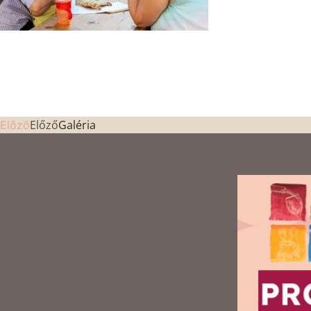
Előző
Galéria
Előző