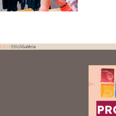
Előző
Galéria
Előző