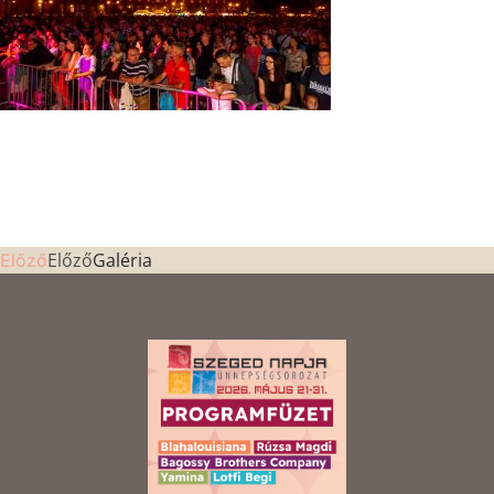
Előző
Galéria
Előző