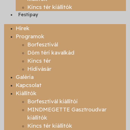
Kincs tér kiállítók
Festipay
Hírek
Programok
Borfesztivál
Dóm téri kavalkád
Kincs tér
Hídivásár
Galéria
Kapcsolat
Kiállítók
Borfesztivál kiállítói
MINDMEGETTE Gasztroudvar
kiállítók
Kincs tér kiállítók