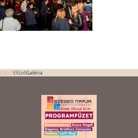
Előző
Galéria
Előző