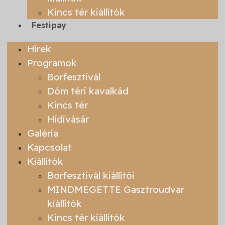
Kincs tér kiállítók
Festipay
Hírek
Programok
Borfesztivál
Dóm téri kavalkád
Kincs tér
Hídivásár
Galéria
Kapcsolat
Kiállítók
Borfesztivál kiállítói
MINDMEGETTE Gasztroudvar
kiállítók
Kincs tér kiállítók