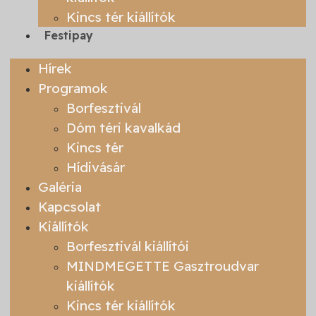
Kincs tér kiállítók
Festipay
Hírek
Programok
Borfesztivál
Dóm téri kavalkád
Kincs tér
Hídivásár
Galéria
Kapcsolat
Kiállítók
Borfesztivál kiállítói
MINDMEGETTE Gasztroudvar
kiállítók
Kincs tér kiállítók