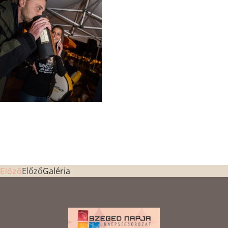
Előző
Galéria
Előző