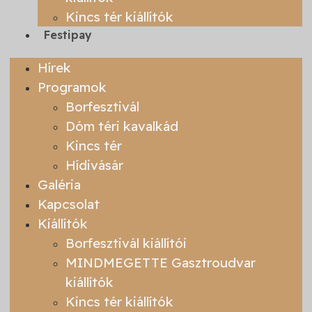
Kincs tér kiállítók
Festipay
Hírek
Programok
Borfesztivál
Dóm téri kavalkád
Kincs tér
Hídivásár
Galéria
Kapcsolat
Kiállítók
Borfesztivál kiállítói
MINDMEGETTE Gasztroudvar
kiállítók
Kincs tér kiállítók