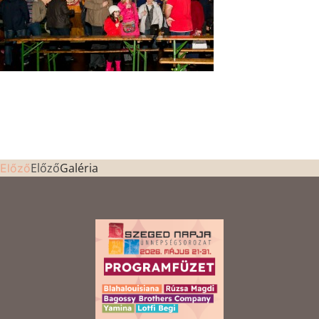
Előző
Galéria
Előző