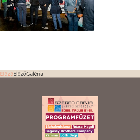
Előző
Galéria
Előző