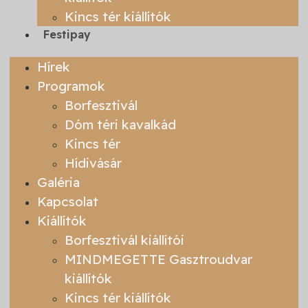
Kincs tér kiállítók
Festipay
Hírek
Programok
Borfesztivál
Dóm téri kavalkád
Kincs tér
Hídivásár
Galéria
Kapcsolat
Kiállítók
Borfesztivál kiállítói
MINDMEGETTE Gasztroudvar
kiállítók
Kincs tér kiállítók